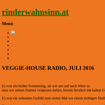
Zum
Inhalt
rinderwahnsinn.at
springen
Menü
HOME
ÜBER UNS
WEIDEBESUCHE 2026
TIERE
SPENDEN und PATENSCHAFTEN
KONTAKT
VEGGIE-HOUSE RADIO, JULI 2016
Steffi
IN DEN MEDIEN
24. März 2017
24. März 2017
0 Kommenta
Es war ein heißer Sommertag, als wir uns auf nach Wien zu
Radio Or
dass wir seinen Namen vergessen haben, bereits herzlich mit kalten 
Es war ein seltsames Gefühl zum ersten Mal vor einem richtigen S