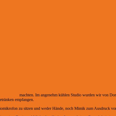
re
ange (94.0)
machten. Im angenehm kühlen Studio wurden wir von Doris,
Getränken empfangen.
tudiomikrofon zu sitzen und weder Hände, noch Mimik zum Ausdruck v