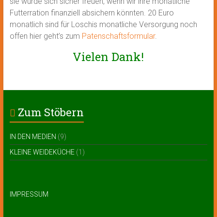
sie würde sich sicher freuen, wenn wir ihre monatliche
Futterration finanziell absichern könnten. 20 Euro
monatlich sind für Loschis monatliche Versorgung noch
offen hier geht’s zum
Patenschaftsformular
.
Vielen Dank!
Zum Stöbern
IN DEN MEDIEN
(9)
KLEINE WEIDEKÜCHE
(1)
IMPRESSUM