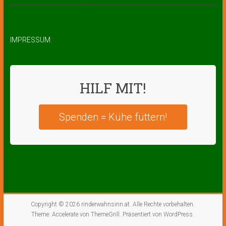
IMPRESSUM
HILF MIT!
Spenden = Kühe füttern!
Copyright © 2026
rinderwahnsinn.at
. Alle Rechte vorbehalten.
Theme:
Accelerate
von ThemeGrill. Präsentiert von
WordPress
.