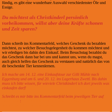
fündig, es gibt eine wunderbare Auswahl verschiedenster Öle und
Essige.
Du möchtest als Christkinderl persönlich
vorbeikommen, willst aber deine Kräfte schonen
und Zeit sparen?
Dann schreib ins Kommentarfeld, welches Geschenk du bezahlen
möchtest, zu welcher Besuchsgelegenheit du kommen möchtest und
wir erledigen bis dahin den Einkauf. Beim Besuchstag bezahlst du
das Geschenk dann bar bei uns und kannst uns, wenn du magst,
auch gleich helfen das Geschenk zu verstauen und natürlich das von
dir beschenkte Tier kennenlernen.
Ich mache am 14. 12. eine Einkaufstour zur Gilli Mühle nach
Eggenburg und am 6. und 20. 12. ins Lagerhaus Zwettl. Bis dahin
muss ich bitte wissen, für wieviele Christkinderl ich dort jeweils was
einkaufen darf!
Schreibt es mir bitte ins Kommentarfeld beim jeweiligen Tier auf
dieser Seite
:
https://www.weihnachtsaktion.at/%C3%BCbersicht-
wunschzettel/happy-pigs-friends/