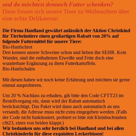
und du möchtest dennoch Futter schenken?
Dann freuen sich unsere Tiere zu Weihnachten über
eine echte Delikatesse:
Die Firma Hanfland gewährt anlässlich der Aktion Christkind
für Tierheimtiere einen großartigen Rabatt von 20% auf
folgende Futtermittel für unsere Tiere:
Bio-Hanfschrot
https://hempy-futter.com/p/bio-hanfschrot/
Den kennen unsere Schweine schon und lieben ihn SEHR. Kein
Wunder, sind die enthaltenen Eiweiße und Fette doch eine
wunderbare Ergänzung zu ihren Futterkartoffeln.
Bio-Hanfschalen
https://hempy-futter.com/p/bio-
stoffwechselbooster-pferd/
Mit diesen haben wir noch keine Erfahrung und möchten sie gerne
einmal ausprobieren.
Um 20 % Nachlass zu erhalten, gib bitte den Code CFTT23 im
Bestellvorgang ein, dann wird der Rabatt automatisch
berücksichtigt. Das Paket wird dann auch automatisch an uns
versandt, die Adresse muss nicht extra eingegeben werden. (Falls
der Code nicht funktioniert, probiert es bitte mit Kleinbuchstaben
cftt23, eines von beiden klappt.)
Wir bedanken uns sehr herzlich bei Hanfland und bei allen
Christkinderln für diese exquisiten Leckerbissen!