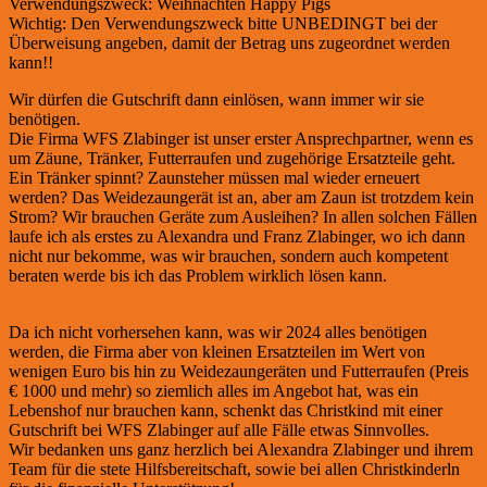
Verwendungszweck: Weihnachten Happy Pigs
Wichtig: Den Verwendungszweck bitte UNBEDINGT bei der
Überweisung angeben, damit der Betrag uns zugeordnet werden
kann!!
Wir dürfen die Gutschrift dann einlösen, wann immer wir sie
benötigen.
Die Firma WFS Zlabinger ist unser erster Ansprechpartner, wenn es
um Zäune, Tränker, Futterraufen und zugehörige Ersatzteile geht.
Ein Tränker spinnt? Zaunsteher müssen mal wieder erneuert
werden? Das Weidezaungerät ist an, aber am Zaun ist trotzdem kein
Strom? Wir brauchen Geräte zum Ausleihen? In allen solchen Fällen
laufe ich als erstes zu Alexandra und Franz Zlabinger, wo ich dann
nicht nur bekomme, was wir brauchen, sondern auch kompetent
beraten werde bis ich das Problem wirklich lösen kann.
Da ich nicht vorhersehen kann, was wir 2024 alles benötigen
werden, die Firma aber von kleinen Ersatzteilen im Wert von
wenigen Euro bis hin zu Weidezaungeräten und Futterraufen (Preis
€ 1000 und mehr) so ziemlich alles im Angebot hat, was ein
Lebenshof nur brauchen kann, schenkt das Christkind mit einer
Gutschrift bei WFS Zlabinger auf alle Fälle etwas Sinnvolles.
Wir bedanken uns ganz herzlich bei Alexandra Zlabinger und ihrem
Team für die stete Hilfsbereitschaft, sowie bei allen Christkinderln