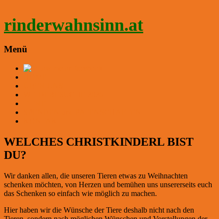
Zum
Inhalt
rinderwahnsinn.at
springen
Menü
HOME
ÜBER UNS
WEIDEBESUCHE 2026
TIERE
SPENDEN und PATENSCHAFTEN
KONTAKT
WELCHES CHRISTKINDERL BIST
DU?
Wir danken allen, die unseren Tieren etwas zu Weihnachten
schenken möchten, von Herzen und bemühen uns unsererseits euch
das Schenken so einfach wie möglich zu machen.
Hier haben wir die Wünsche der Tiere deshalb nicht nach den
Tieren, sondern nach möglichen Wünschen und Vorstellungen der