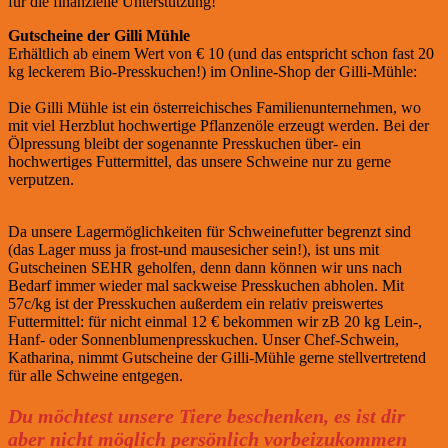
für die finanzielle Unterstützung!
Gutscheine der Gilli Mühle
Erhältlich ab einem Wert von € 10 (und das entspricht schon fast 20
kg leckerem Bio-Presskuchen!) im Online-Shop der Gilli-Mühle:
https://www.iss-dialekt.at/a-gutschein/?re-product-id=250166
Die Gilli Mühle ist ein österreichisches Familienunternehmen, wo
mit viel Herzblut hochwertige Pflanzenöle erzeugt werden. Bei der
Ölpressung bleibt der sogenannte Presskuchen über- ein
hochwertiges Futtermittel, das unsere Schweine nur zu gerne
verputzen.
Da unsere Lagermöglichkeiten für Schweinefutter begrenzt sind
(das Lager muss ja frost-und mausesicher sein!), ist uns mit
Gutscheinen SEHR geholfen, denn dann können wir uns nach
Bedarf immer wieder mal sackweise Presskuchen abholen. Mit
57c/kg ist der Presskuchen außerdem ein relativ preiswertes
Futtermittel: für nicht einmal 12 € bekommen wir zB 20 kg Lein-,
Hanf- oder Sonnenblumenpresskuchen. Unser Chef-Schwein,
Katharina, nimmt Gutscheine der Gilli-Mühle gerne stellvertretend
für alle Schweine entgegen.
Du möchtest unsere Tiere beschenken, es ist dir
aber nicht möglich persönlich vorbeizukommen