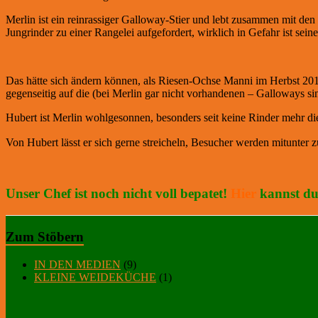
Merlin ist ein reinrassiger Galloway-Stier und lebt zusammen mit de
Jungrinder zu einer Rangelei aufgefordert, wirklich in Gefahr ist sein
Das hätte sich ändern können, als Riesen-Ochse Manni im Herbst 201
gegenseitig auf die (bei Merlin gar nicht vorhandenen – Galloways s
Hubert ist Merlin wohlgesonnen, besonders seit keine Rinder mehr di
Von Hubert lässt er sich gerne streicheln, Besucher werden mitunter
Unser Chef ist noch nicht voll bepatet!
Hier
kannst du
Zum Stöbern
IN DEN MEDIEN
(9)
KLEINE WEIDEKÜCHE
(1)