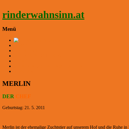
Zum
Inhalt
rinderwahnsinn.at
springen
Menü
HOME
ÜBER UNS
WEIDEBESUCHE 2026
TIERE
SPENDEN und PATENSCHAFTEN
KONTAKT
MERLIN
DER
CHEF
Geburtstag: 21. 5. 2011
Merlin ist der ehemalige Zuchtstier auf unserem Hof und die Ruhe in 