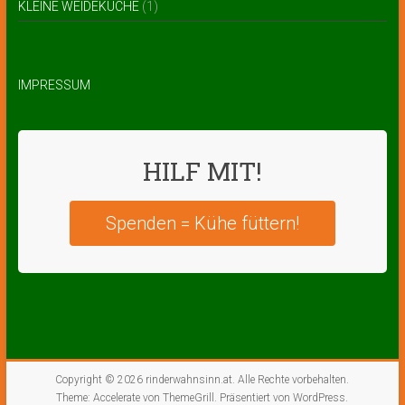
KLEINE WEIDEKÜCHE
(1)
IMPRESSUM
HILF MIT!
Spenden = Kühe füttern!
Copyright © 2026
rinderwahnsinn.at
. Alle Rechte vorbehalten.
Theme:
Accelerate
von ThemeGrill. Präsentiert von
WordPress
.