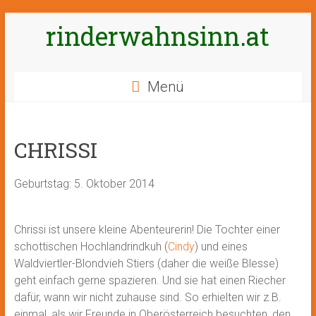
Zum
rinderwahnsinn.at
Inhalt
springen
Menü
CHRISSI
Geburtstag: 5. Oktober 2014
Chrissi ist unsere kleine Abenteurerin! Die Tochter einer
schottischen Hochlandrindkuh (
Cindy
) und eines
Waldviertler-Blondvieh Stiers (daher die weiße Blesse)
geht einfach gerne spazieren. Und sie hat einen Riecher
dafür, wann wir nicht zuhause sind. So erhielten wir z.B.
einmal, als wir Freunde in Oberösterreich besuchten, den