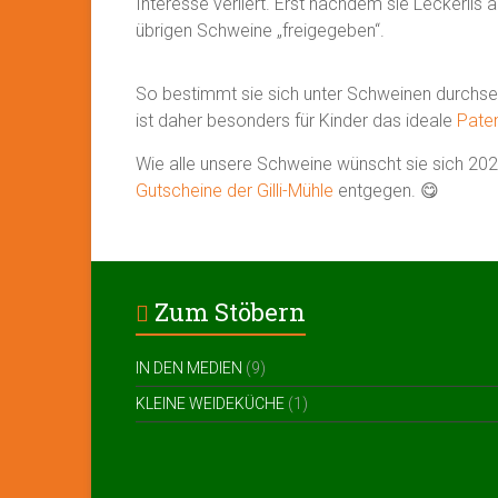
Interesse verliert. Erst nachdem sie Leckerlis 
übrigen Schweine „freigegeben“.
So bestimmt sie sich unter Schweinen durchset
ist daher besonders für Kinder das ideale
Pate
Wie alle unsere Schweine wünscht sie sich 2
Gutscheine der Gilli-Mühle
entgegen. 😋
Zum Stöbern
IN DEN MEDIEN
(9)
KLEINE WEIDEKÜCHE
(1)