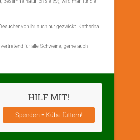
 bestimmt natürlich sie 😉), wird man für die
Besucher von ihr auch nur gezwickt. Katharina
lvertretend für alle Schweine, gerne auch
HILF MIT!
Spenden = Kühe füttern!