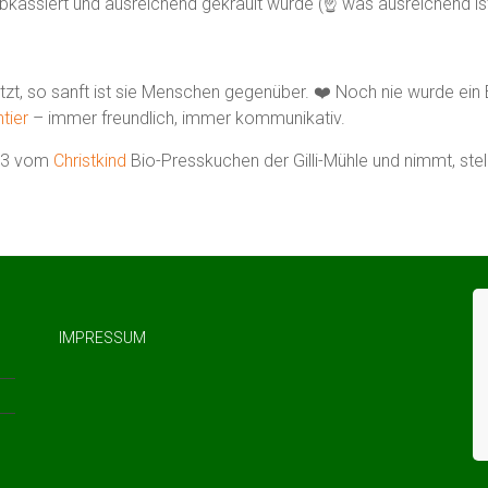
abkassiert und ausreichend gekrault wurde (☝️ was ausreichend ist,
zt, so sanft ist sie Menschen gegenüber. ❤️ Noch nie wurde ein 
ntier
– immer freundlich, immer kommunikativ.
023 vom
Christkind
Bio-Presskuchen der Gilli-Mühle und nimmt, stel
IMPRESSUM