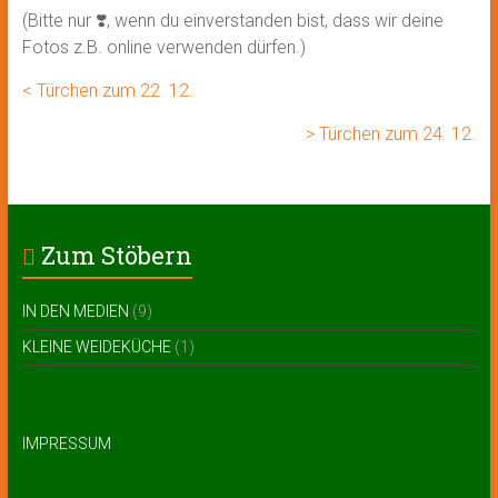
(Bitte nur ❣️, wenn du einverstanden bist, dass wir deine
Fotos z.B. online verwenden dürfen.)
< Türchen zum 22. 12.
> Türchen zum 24. 12.
Zum Stöbern
IN DEN MEDIEN
(9)
KLEINE WEIDEKÜCHE
(1)
IMPRESSUM