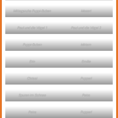
Mittagsruhe Puppi-Buben
Mozart
Paul und die Vögel 1
Paul und die Vögel 2
Puppi-Buben
Miriam
Erin
Emilie
Chrissi
Pupperl
Spuren im Schnee
Petra
Petra
Pupperl