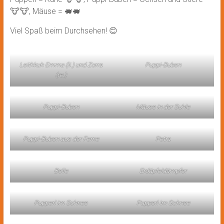
🐮🐮, Mäuse = 🐖🐖
Viel Spaß beim Durchsehen! 😊
Leithkuh Emma (li.) und Zorra
Puppi-Buben
(re.)
Puppi-Buben
Mäuse in der Suhle
Puppi-Buben aus der Ferne
Petra
Belle
Erdäpfeldämpfer
Pupperl im Schnee
Pupperl im Schnee