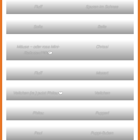
Fluff
Spuren im Schnee
Sofia
Belle
Mäuse – oder rosa Mini-
Chrissi
Elefanten??
🐽🐘
Fluff
Mozart
Veilchen (re.) putzt Philou
❤️
Veilchen
Philou
Pupperl
Paul
Puppi-Buben