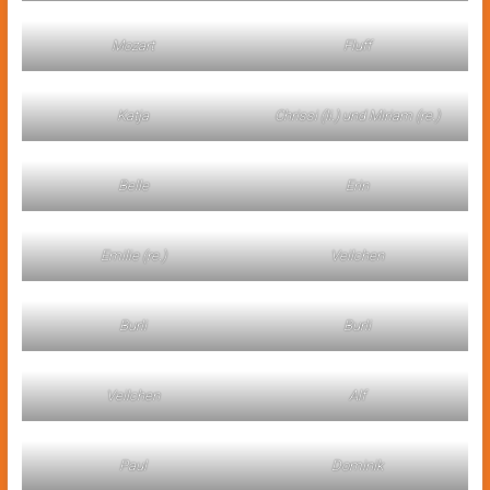
Mozart
Fluff
Katja
Chrissi (li.) und Miriam (re.)
Belle
Erin
Emilie (re.)
Veilchen
Burli
Burli
Veilchen
Alf
Paul
Dominik