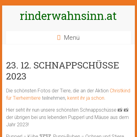
Zum
rinderwahnsinn.at
Inhalt
springen
Menü
23. 12. SCHNAPPSCHÜSSE
2023
Die schönsten Fotos der Tiere, die an der Aktion
Christkind
für Tierheimtiere
teilnehmen,
kennt ihr ja schon
.
Hier seht ihr nun unsere schönsten Schnappschüsse 📸 📸
der übrigen bei uns lebenden Pupperl und Mäuse aus dem
Jahr 2023!
Pupperl = Kühe 🐮🐮, Puppi-Buben = Ochsen und Stiere